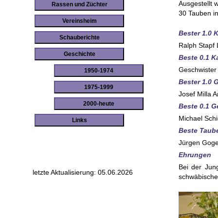
Ausgestellt
Rassen und Züchter
30 Tauben in
Vereinsheim
Bester 1.0 
Schauberichte
Ralph Stapf
Geschichte
Beste 0.1 
Geschwister
1950-1974
Bester 1.0 
1975-1999
Josef Milla A
2000-heute
Beste 0.1 G
Michael Sch
Links
Beste Taub
Jürgen Goge
Ehrungen
Bei der Jun
letzte Aktualisierung: 05.06.2026
schwäbische