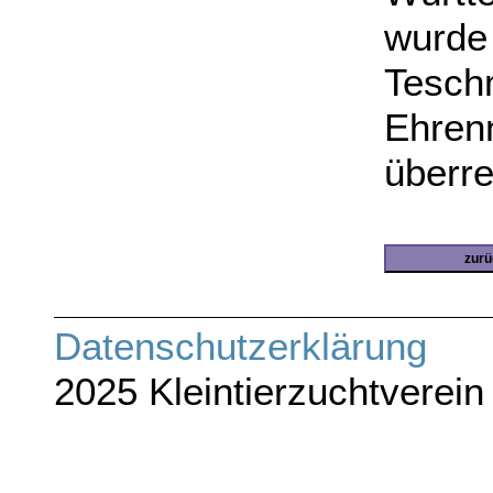
wurd
Tesch
Ehren
überre
zurü
Datenschutze
2025 Kleintierzuchtverein