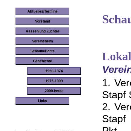
Aktuelles/Termine
Schau
Vorstand
Rassen und Züchter
Vereinsheim
Schauberichte
Lokal
Geschichte
Verei
1950-1974
1. Ve
1975-1999
Stapf 
2000-heute
Links
2. Ve
Stapf
Pkt