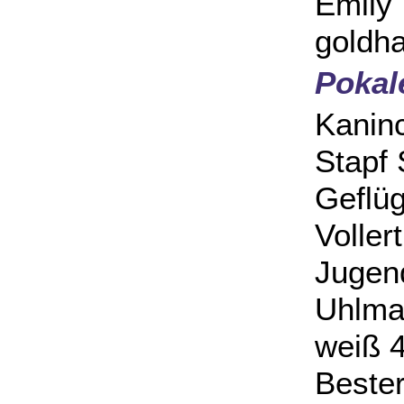
Emil
goldha
Pokal
Kani
Stapf 
Gefl
Voller
Juge
Uhlm
weiß 4
Beste