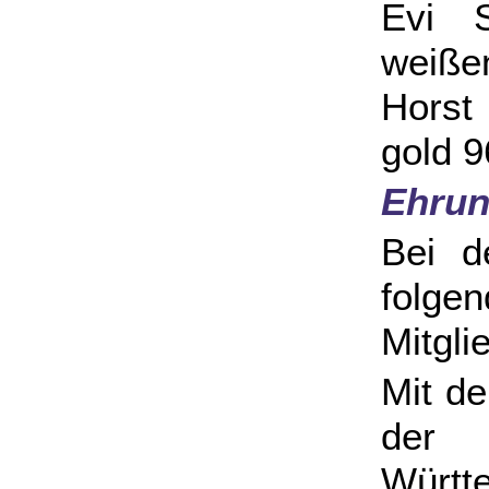
Evi 
weiße
Horst 
gold 9
Ehru
Bei d
folgen
Mitgli
Mit d
der 
Württ