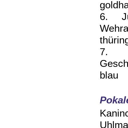
goldha
6. Ju
Weh
thürin
7. J
Gesch
blau
Pokal
Kani
Uhlma