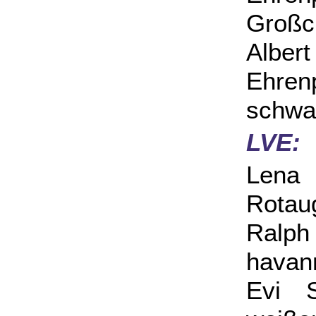
Großc
Albe
Ehren
schwa
LVE:
Lena
Rotau
Ralp
havan
Evi 