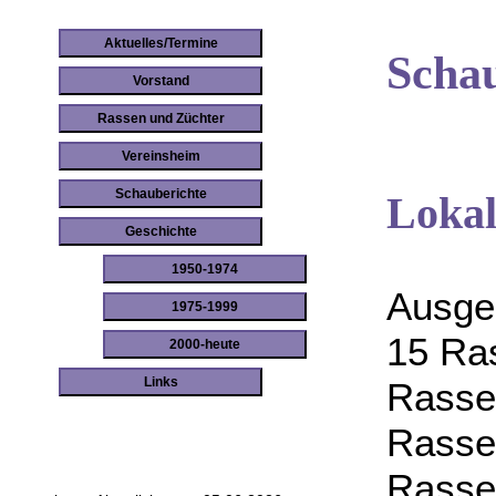
Aktuelles/Termine
Schau
Vorstand
Rassen und Züchter
Vereinsheim
Schauberichte
Lokal
Geschichte
1950-1974
Ausge
1975-1999
15 Ras
2000-heute
Links
Rasse
Rasse
Rasse