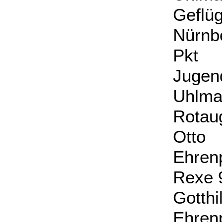
Geflü
Nürnb
Pkt
Juge
Uhl
Rotau
Otto
Ehren
Rexe 
Gott
Ehre