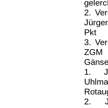
gelerc
2. Ve
Jürge
Pkt
3. Ve
ZGM K
Gänse
1. Ju
Uhl
Rotau
2. Ju