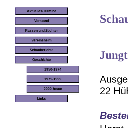
Aktuelles/Termine
Schau
Vorstand
Rassen und Züchter
Vereinsheim
Schauberichte
Jungt
Geschichte
1950-1974
Ausge
1975-1999
22 Hü
2000-heute
Links
Beste